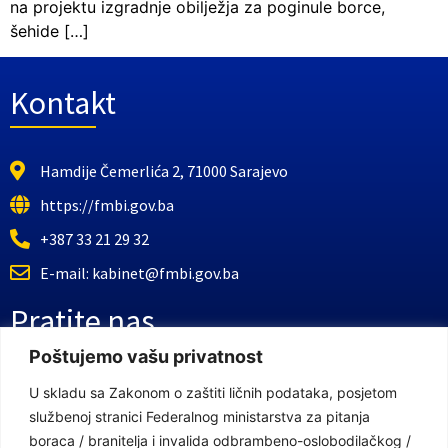
na projektu izgradnje obilježja za poginule borce,
šehide […]
Kontakt
Hamdije Čemerlića 2, 71000 Sarajevo
https://fmbi.gov.ba
+387 33 21 29 32
E-mail: kabinet@fmbi.gov.ba
Pratite nas
Poštujemo vašu privatnost
Facebook Stranica
U skladu sa Zakonom o zaštiti ličnih podataka, posjetom
službenoj stranici Federalnog ministarstva za pitanja
Youtube Kanal
boraca / branitelja i invalida odbrambeno-oslobodilačkog /