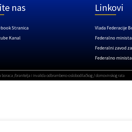
ite nas
Linkovi
ebook Stranica
Vlada Federacije B
tube Kanal
Federalno ministar
Federalni zavod za
Federalno ministar
a boraca /branitelja i invalida odbrambeno-oslobodilačkog / domovinskog rata