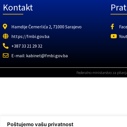
Kontakt
Prat
Hamdije Čemerlića 2, 71000 Sarajevo
Fac
https://fmbi.gov.ba
You
+387 33 21 29 32
E-mail: kabinet@fmbi.gov.ba
Federalno ministarstvo za pitanj
Poštujemo vašu privatnost