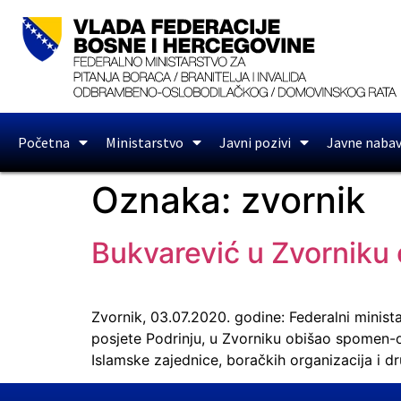
Početna
Ministarstvo
Javni pozivi
Javne naba
Oznaka:
zvornik
Bukvarević u Zvorniku 
Zvornik, 03.07.2020. godine: Federalni minis
posjete Podrinju, u Zvorniku obišao spomen-obi
Islamske zajednice, boračkih organizacija i dr