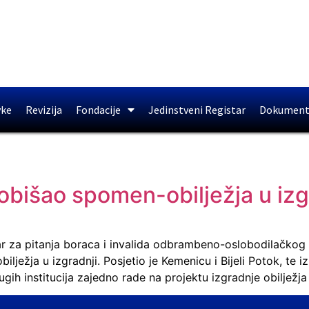
vke
Revizija
Fondacije
Jedinstveni Registar
Dokument
obišao spomen-obilježja u izg
tar za pitanja boraca i invalida odbrambeno-oslobodilačkog 
lježja u izgradnji. Posjetio je Kemenicu i Bijeli Potok, te i
ugih institucija zajedno rade na projektu izgradnje obilježj