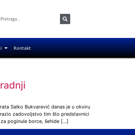
i
Kontakt
radnji
rata Salko Bukvarević danas je u okviru
zrazio zadovoljstvo tim što predstavnici
a za poginule borce, šehide […]