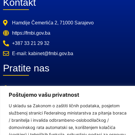
Kontakt
Hamdije Čemerlića 2, 71000 Sarajevo
https://fmbi.gov.ba
+387 33 21 29 32
E-mail: kabinet@fmbi.gov.ba
Pratite nas
Facebook Stranica
Poštujemo vašu privatnost
Youtube Kanal
U skladu sa Zakonom o zaštiti ličnih podataka, posjetom
Linkovi
službenoj stranici Federalnog ministarstva za pitanja boraca
/ branitelja i invalida odbrambeno-oslobodilačkog /
domovinskog rata automatski se, korištenjem kolačića
Vlada Federacije Bosne i Hercegovine
(cookies) i tehničkih funkcija, prikupljaju podaci za osnovnu