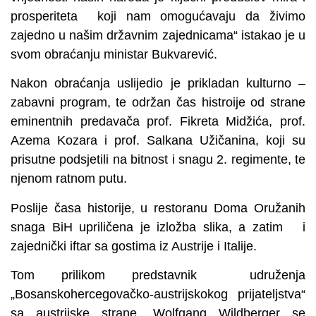
prosperiteta koji nam omogućavaju da živimo
zajedno u našim državnim zajednicama“ istakao je u
svom obraćanju ministar Bukvarević.
Nakon obraćanja uslijedio je prikladan kulturno –
zabavni program, te održan čas histroije od strane
eminentnih predavača prof. Fikreta Midžića, prof.
Azema Kozara i prof. Salkana Užičanina, koji su
prisutne podsjetili na bitnost i snagu 2. regimente, te
njenom ratnom putu.
Poslije časa historije, u restoranu Doma Oružanih
snaga BiH upriličena je izložba slika, a zatim i
zajednički iftar sa gostima iz Austrije i Italije.
Tom prilikom predstavnik udruženja
„Bosanskohercegovačko-austrijskokog prijateljstva“
sa austrijske strane, Wolfgang Wildberger se