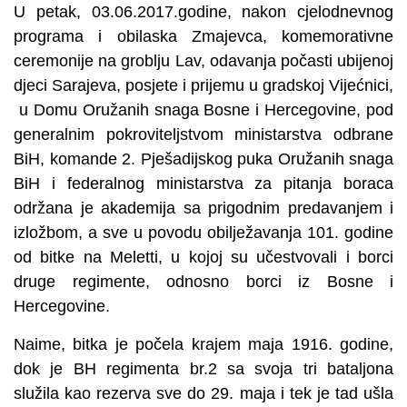
U petak, 03.06.2017.godine, nakon cjelodnevnog
programa i obilaska Zmajevca, komemorativne
ceremonije na groblju Lav, odavanja počasti ubijenoj
djeci Sarajeva, posjete i prijemu u gradskoj Vijećnici,
u Domu Oružanih snaga Bosne i Hercegovine, pod
generalnim pokroviteljstvom ministarstva odbrane
BiH, komande 2. Pješadijskog puka Oružanih snaga
BiH i federalnog ministarstva za pitanja boraca
održana je akademija sa prigodnim predavanjem i
izložbom, a sve u povodu obilježavanja 101. godine
od bitke na Meletti, u kojoj su učestvovali i borci
druge regimente, odnosno borci iz Bosne i
Hercegovine.
Naime, bitka je počela krajem maja 1916. godine,
dok je BH regimenta br.2 sa svoja tri bataljona
služila kao rezerva sve do 29. maja i tek je tad ušla