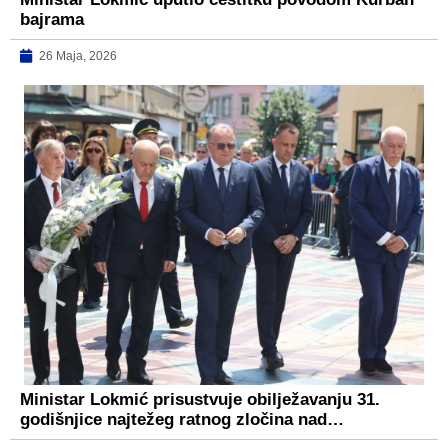
bajrama
26 Maja, 2026
Ministar Lokmić prisustvuje obilježavanju 31.
godišnjice najtežeg ratnog zločina nad…