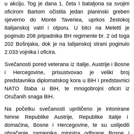
u akciju. Tog je dana 1. četa I bataljona sa svojim
oficirom Bartom očistila jedan planinski greben
sjeverno do Monte Taveriea, uprkos žestokoj
italijanskoj vatri i otporu. U bitci na Meletti je
poginulo 208 pripadnika BH regimente br. 2 od toga
202 Bošnjaka, dok je na talijanskoj strani poginulo
2.033 vojnika i oficira.
Svečanosti pored veterana iz Italije, Austrije i Bosne
i Hercegovine, prisustvovao je veliki broj
predstavnika diplomatskog kora u BiH i predstavnici
NATO štaba u BiH, te mnogobrojni oficiri iz
Oružanih snaga BiH.
Na početku svečanosti upriličeno je intonirane
himne Republike Austrije, Republike Italije i
domaćina, Bosne i Hercegovine, te su uslijedili
obračanje zamjenika ministra odbrane Bosne i