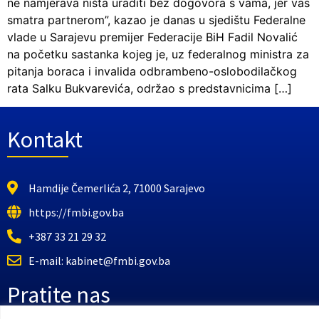
ne namjerava ništa uraditi bez dogovora s vama, jer vas
smatra partnerom”, kazao je danas u sjedištu Federalne
vlade u Sarajevu premijer Federacije BiH Fadil Novalić
na početku sastanka kojeg je, uz federalnog ministra za
pitanja boraca i invalida odbrambeno-oslobodilačkog
rata Salku Bukvarevića, održao s predstavnicima […]
Kontakt
Hamdije Čemerlića 2, 71000 Sarajevo
https://fmbi.gov.ba
+387 33 21 29 32
E-mail: kabinet@fmbi.gov.ba
Pratite nas