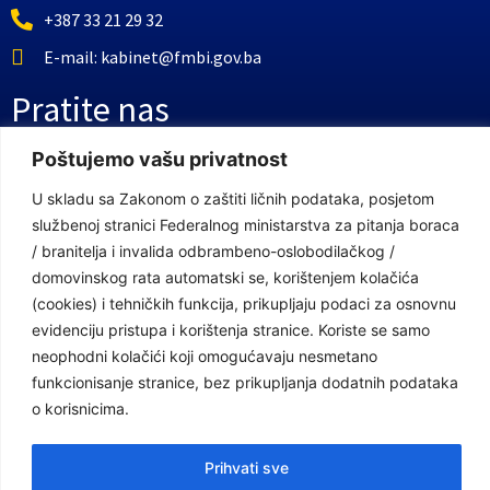
+387 33 21 29 32
E-mail: kabinet@fmbi.gov.ba
Pratite nas
Poštujemo vašu privatnost
Facebook Stranica
U skladu sa Zakonom o zaštiti ličnih podataka, posjetom
Youtube Kanal
službenoj stranici Federalnog ministarstva za pitanja boraca
/ branitelja i invalida odbrambeno-oslobodilačkog /
Linkovi
domovinskog rata automatski se, korištenjem kolačića
(cookies) i tehničkih funkcija, prikupljaju podaci za osnovnu
evidenciju pristupa i korištenja stranice. Koriste se samo
Vlada Federacije Bosne i Hercegovine
neophodni kolačići koji omogućavaju nesmetano
funkcionisanje stranice, bez prikupljanja dodatnih podataka
Federalno ministarstvo finansija
o korisnicima.
Federalni zavod za penzijsko i invalidsko osiguranje
Federalno ministarstvo rada i socijalne politike
Prihvati sve