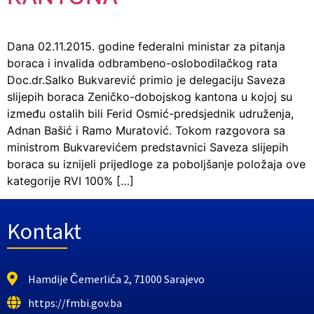
Dana 02.11.2015. godine federalni ministar za pitanja
boraca i invalida odbrambeno-oslobodilačkog rata
Doc.dr.Salko Bukvarević primio je delegaciju Saveza
slijepih boraca Zeničko-dobojskog kantona u kojoj su
između ostalih bili Ferid Osmić-predsjednik udruženja,
Adnan Bašić i Ramo Muratović. Tokom razgovora sa
ministrom Bukvarevićem predstavnici Saveza slijepih
boraca su iznijeli prijedloge za poboljšanje položaja ove
kategorije RVI 100% […]
Kontakt
Hamdije Čemerlića 2, 71000 Sarajevo
https://fmbi.gov.ba