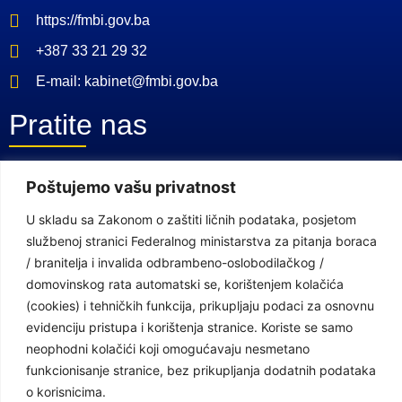
https://fmbi.gov.ba
+387 33 21 29 32
E-mail: kabinet@fmbi.gov.ba
Pratite nas
Poštujemo vašu privatnost
Facebook Stranica
Youtube Kanal
U skladu sa Zakonom o zaštiti ličnih podataka, posjetom
službenoj stranici Federalnog ministarstva za pitanja boraca
Linkovi
/ branitelja i invalida odbrambeno-oslobodilačkog /
domovinskog rata automatski se, korištenjem kolačića
(cookies) i tehničkih funkcija, prikupljaju podaci za osnovnu
Vlada Federacije Bosne i Hercegovine
evidenciju pristupa i korištenja stranice. Koriste se samo
neophodni kolačići koji omogućavaju nesmetano
Federalno ministarstvo finansija
funkcionisanje stranice, bez prikupljanja dodatnih podataka
Federalni zavod za penzijsko i invalidsko osiguranje
o korisnicima.