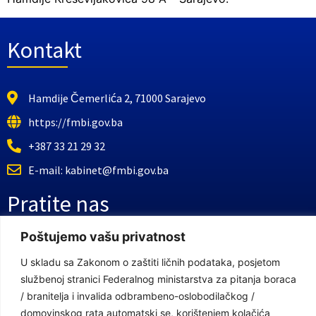
Kontakt
Hamdije Čemerlića 2, 71000 Sarajevo
https://fmbi.gov.ba
+387 33 21 29 32
E-mail: kabinet@fmbi.gov.ba
Pratite nas
Poštujemo vašu privatnost
Facebook Stranica
U skladu sa Zakonom o zaštiti ličnih podataka, posjetom
Youtube Kanal
službenoj stranici Federalnog ministarstva za pitanja boraca
/ branitelja i invalida odbrambeno-oslobodilačkog /
Linkovi
domovinskog rata automatski se, korištenjem kolačića