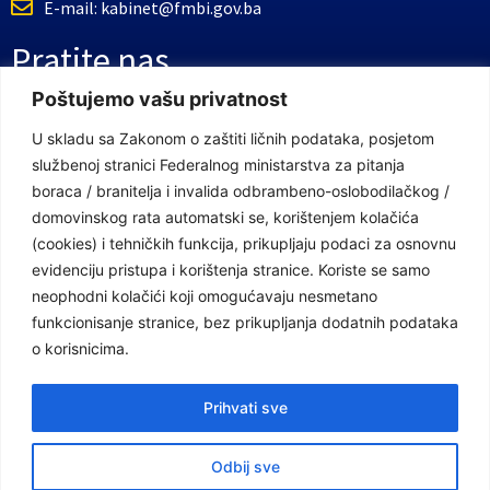
E-mail: kabinet@fmbi.gov.ba
Pratite nas
Poštujemo vašu privatnost
Facebook Stranica
U skladu sa Zakonom o zaštiti ličnih podataka, posjetom
službenoj stranici Federalnog ministarstva za pitanja
Youtube Kanal
boraca / branitelja i invalida odbrambeno-oslobodilačkog /
Linkovi
domovinskog rata automatski se, korištenjem kolačića
(cookies) i tehničkih funkcija, prikupljaju podaci za osnovnu
evidenciju pristupa i korištenja stranice. Koriste se samo
neophodni kolačići koji omogućavaju nesmetano
Vlada Federacije Bosne i Hercegovine
funkcionisanje stranice, bez prikupljanja dodatnih podataka
Federalno ministarstvo finansija
o korisnicima.
Federalni zavod za penzijsko i invalidsko osiguranje
Prihvati sve
Federalno ministarstvo rada i socijalne politike
Odbij sve
Federalno ministarstvo za pitanja boraca /branitelja i invalida odbrambeno-