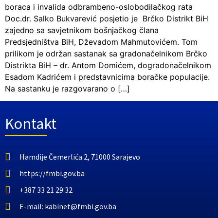
boraca i invalida odbrambeno-oslobodilačkog rata
Doc.dr. Salko Bukvarević posjetio je Brčko Distrikt BiH
zajedno sa savjetnikom bošnjačkog člana
Predsjedništva BiH, Dževadom Mahmutovićem. Tom
prilikom je održan sastanak sa gradonačelnikom Brčko
Distrikta BiH – dr. Antom Domićem, dogradonačelnikom
Esadom Kadrićem i predstavnicima boračke populacije.
Na sastanku je razgovarano o […]
Kontakt
Hamdije Čemerlića 2, 71000 Sarajevo
https://fmbi.gov.ba
+387 33 21 29 32
E-mail: kabinet@fmbi.gov.ba