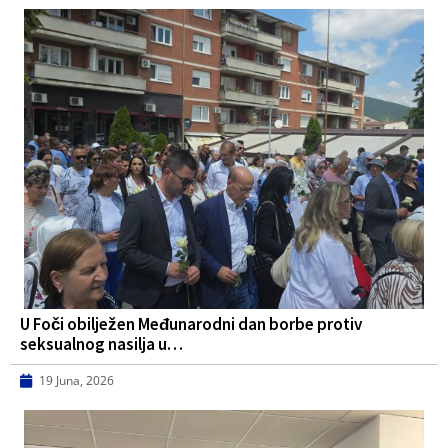
U Foči obilježen Međunarodni dan borbe protiv
seksualnog nasilja u…
19 Juna, 2026