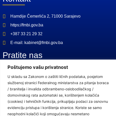
Hamdije Čemerlića 2, 71000 Sarajevo
https://fmbi.gov.ba
+387 33 21 29 32
E-mail: kabinet@fmbi.gov.ba
Pratite nas
Poštujemo vašu privatnost
Facebook Stranica
U skladu sa Zakonom o zaštiti ličnih podataka, posjetom
Youtube Kanal
službenoj stranici Federalnog ministarstva za pitanja boraca
/ branitelja i invalida odbrambeno-oslobodilačkog /
Linkovi
domovinskog rata automatski se, korištenjem kolačića
(cookies) i tehničkih funkcija, prikupljaju podaci za osnovnu
evidenciju pristupa i korištenja stranice. Koriste se samo
Vlada Federacije Bosne i Hercegovine
neophodni kolačići koji omogućavaju nesmetano