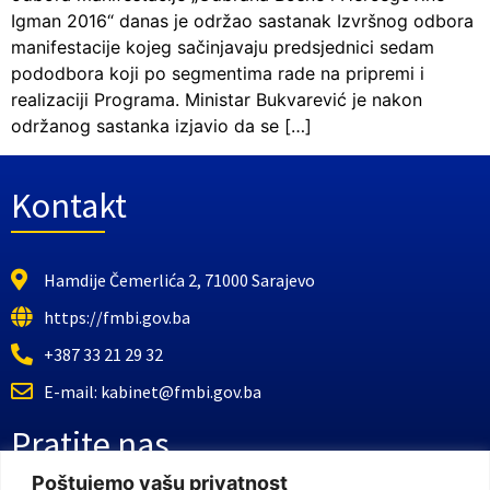
Igman 2016“ danas je održao sastanak Izvršnog odbora
manifestacije kojeg sačinjavaju predsjednici sedam
pododbora koji po segmentima rade na pripremi i
realizaciji Programa. Ministar Bukvarević je nakon
održanog sastanka izjavio da se […]
Kontakt
Hamdije Čemerlića 2, 71000 Sarajevo
https://fmbi.gov.ba
+387 33 21 29 32
E-mail: kabinet@fmbi.gov.ba
Pratite nas
Poštujemo vašu privatnost