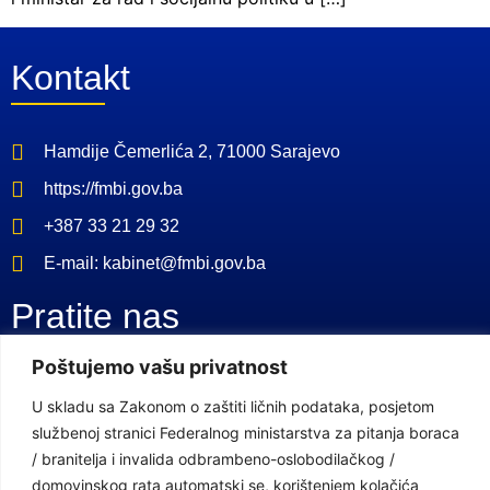
Kontakt
Hamdije Čemerlića 2, 71000 Sarajevo
https://fmbi.gov.ba
+387 33 21 29 32
E-mail: kabinet@fmbi.gov.ba
Pratite nas
Poštujemo vašu privatnost
Facebook Stranica
U skladu sa Zakonom o zaštiti ličnih podataka, posjetom
Youtube Kanal
službenoj stranici Federalnog ministarstva za pitanja boraca
/ branitelja i invalida odbrambeno-oslobodilačkog /
Linkovi
domovinskog rata automatski se, korištenjem kolačića