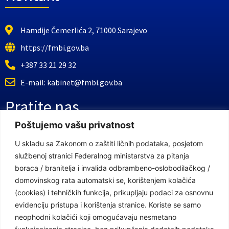
Hamdije Čemerlića 2, 71000 Sarajevo
https://fmbi.gov.ba
+387 33 21 29 32
E-mail: kabinet@fmbi.gov.ba
Pratite nas
Poštujemo vašu privatnost
Facebook Stranica
U skladu sa Zakonom o zaštiti ličnih podataka, posjetom
službenoj stranici Federalnog ministarstva za pitanja
Youtube Kanal
boraca / branitelja i invalida odbrambeno-oslobodilačkog /
Linkovi
domovinskog rata automatski se, korištenjem kolačića
(cookies) i tehničkih funkcija, prikupljaju podaci za osnovnu
evidenciju pristupa i korištenja stranice. Koriste se samo
neophodni kolačići koji omogućavaju nesmetano
Vlada Federacije Bosne i Hercegovine