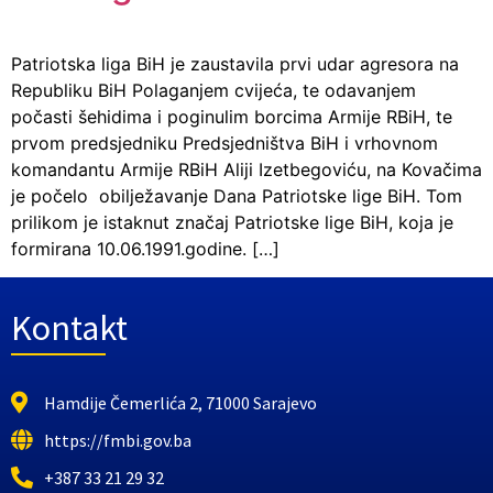
Patriotska liga BiH je zaustavila prvi udar agresora na
Republiku BiH Polaganjem cvijeća, te odavanjem
počasti šehidima i poginulim borcima Armije RBiH, te
prvom predsjedniku Predsjedništva BiH i vrhovnom
komandantu Armije RBiH Aliji Izetbegoviću, na Kovačima
je počelo obilježavanje Dana Patriotske lige BiH. Tom
prilikom je istaknut značaj Patriotske lige BiH, koja je
formirana 10.06.1991.godine. […]
Kontakt
Hamdije Čemerlića 2, 71000 Sarajevo
https://fmbi.gov.ba
+387 33 21 29 32