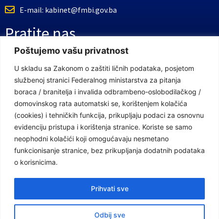
E-mail: kabinet@fmbi.gov.ba
Pratite nas
Poštujemo vašu privatnost
Facebook Stranica
U skladu sa Zakonom o zaštiti ličnih podataka, posjetom
službenoj stranici Federalnog ministarstva za pitanja
Youtube Kanal
boraca / branitelja i invalida odbrambeno-oslobodilačkog /
Linkovi
domovinskog rata automatski se, korištenjem kolačića
(cookies) i tehničkih funkcija, prikupljaju podaci za osnovnu
evidenciju pristupa i korištenja stranice. Koriste se samo
neophodni kolačići koji omogućavaju nesmetano
Vlada Federacije Bosne i Hercegovine
funkcionisanje stranice, bez prikupljanja dodatnih podataka
Federalno ministarstvo finansija
o korisnicima.
Federalni zavod za penzijsko i invalidsko osiguranje
Prihvati sve
Federalno ministarstvo rada i socijalne politike
Odbij sve