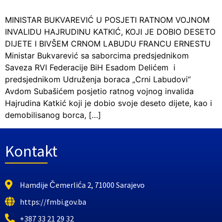
MINISTAR BUKVAREVIĆ U POSJETI RATNOM VOJNOM
INVALIDU HAJRUDINU KATKIĆ, KOJI JE DOBIO DESETO
DIJETE I BIVŠEM CRNOM LABUDU FRANCU ERNESTU
Ministar Bukvarević sa saborcima predsjednikom
Saveza RVI Federacije BiH Esadom Delićem i
predsjednikom Udruženja boraca „Crni Labudovi“
Avdom Subašićem posjetio ratnog vojnog invalida
Hajrudina Katkić koji je dobio svoje deseto dijete, kao i
demobilisanog borca, […]
Kontakt
Hamdije Čemerlića 2, 71000 Sarajevo
https://fmbi.gov.ba
+387 33 21 29 32