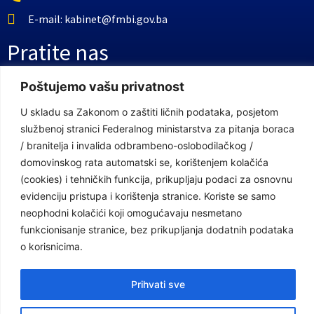
E-mail: kabinet@fmbi.gov.ba
Pratite nas
Poštujemo vašu privatnost
Facebook Stranica
U skladu sa Zakonom o zaštiti ličnih podataka, posjetom
Youtube Kanal
službenoj stranici Federalnog ministarstva za pitanja boraca
/ branitelja i invalida odbrambeno-oslobodilačkog /
Linkovi
domovinskog rata automatski se, korištenjem kolačića
(cookies) i tehničkih funkcija, prikupljaju podaci za osnovnu
evidenciju pristupa i korištenja stranice. Koriste se samo
Vlada Federacije Bosne i Hercegovine
neophodni kolačići koji omogućavaju nesmetano
Federalno ministarstvo finansija
funkcionisanje stranice, bez prikupljanja dodatnih podataka
o korisnicima.
Federalni zavod za penzijsko i invalidsko osiguranje
Federalno ministarstvo rada i socijalne politike
Prihvati sve