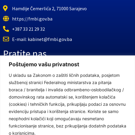
Hamdije Čemerlića 2, 71000 Sarajevo
https://fmbi.gov.ba
+387 33 21 29 32
E-mail: kabinet@fmbi.gov.ba
Pratite nas
Poštujemo vašu privatnost
Facebook Stranica
U skladu sa Zakonom o zaštiti ličnih podataka, posjetom
službenoj stranici Federalnog ministarstva za pitanja
Youtube Kanal
boraca / branitelja i invalida odbrambeno-oslobodilačkog /
Linkovi
domovinskog rata automatski se, korištenjem kolačića
(cookies) i tehničkih funkcija, prikupljaju podaci za osnovnu
evidenciju pristupa i korištenja stranice. Koriste se samo
neophodni kolačići koji omogućavaju nesmetano
Vlada Federacije Bosne i Hercegovine
funkcionisanje stranice, bez prikupljanja dodatnih podataka
Federalno ministarstvo finansija
o korisnicima.