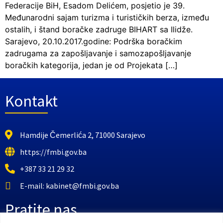
Federacije BiH, Esadom Delićem, posjetio je 39.
Međunarodni sajam turizma i turističkih berza, između
ostalih, i štand boračke zadruge BIHART sa Ilidže.
Sarajevo, 20.10.2017.godine: Podrška boračkim
zadrugama za zapošljavanje i samozapošljavanje
boračkih kategorija, jedan je od Projekata […]
Kontakt
Hamdije Čemerlića 2, 71000 Sarajevo
https://fmbi.gov.ba
+387 33 21 29 32
E-mail: kabinet@fmbi.gov.ba
Pratite nas