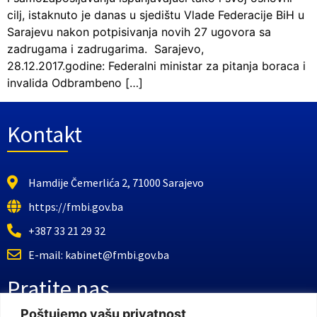
cilj, istaknuto je danas u sjedištu Vlade Federacije BiH u
Sarajevu nakon potpisivanja novih 27 ugovora sa
zadrugama i zadrugarima. Sarajevo,
28.12.2017.godine: Federalni ministar za pitanja boraca i
invalida Odbrambeno […]
Kontakt
Hamdije Čemerlića 2, 71000 Sarajevo
https://fmbi.gov.ba
+387 33 21 29 32
E-mail: kabinet@fmbi.gov.ba
Pratite nas
Poštujemo vašu privatnost