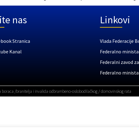
ite nas
Linkovi
ebook Stranica
Vlada Federacije B
tube Kanal
Federalno ministar
Federalni zavod za
Federalno ministar
a boraca /branitelja i invalida odbrambeno-oslobodilačkog / domovinskog rata