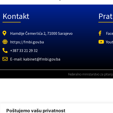
Kontakt
Prat
Hamdije Čemerlića 2, 71000 Sarajevo
Fac
https://fmbi.gov.ba
You
+387 33 21 29 32
E-mail: kabinet@fmbi.gov.ba
Federalno ministarstvo za pitanj
Poštujemo vašu privatnost