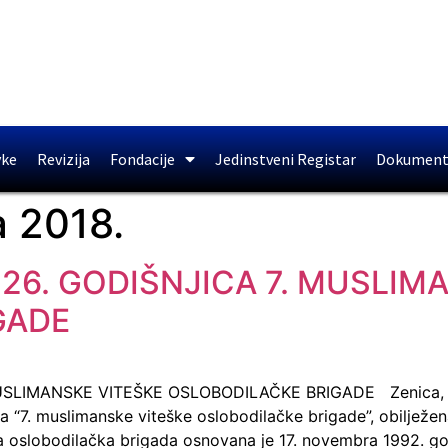
vke
Revizija
Fondacije
Jedinstveni Registar
Dokument
 2018.
 26. GODIŠNJICA 7. MUSLIM
GADE
SLIMANSKE VITEŠKE OSLOBODILAČKE BRIGADE Zenica, 17.1
ja “7. muslimanske viteške oslobodilačke brigade”, obilježen
a oslobodilačka brigada osnovana je 17. novembra 1992. go