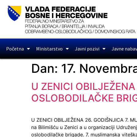
Početna
Ministarstvo
Javni pozivi
Javne naba
Dan:
17. Novembra
U ZENICI OBILJEŽENA
OSLOBODILAČKE BRI
U ZENICI OBILJEŽENA 26. GODIŠNJICA 7. MU
na Bilimišću u Zenici a u organizaciji Udružen
oslobodilačke brigade. 7. muslimanska vitešk