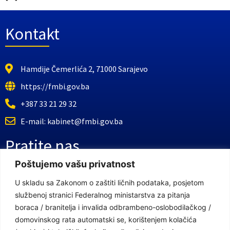
Kontakt
Hamdije Čemerlića 2, 71000 Sarajevo
https://fmbi.gov.ba
+387 33 21 29 32
E-mail: kabinet@fmbi.gov.ba
Pratite nas
Poštujemo vašu privatnost
Facebook Stranica
U skladu sa Zakonom o zaštiti ličnih podataka, posjetom
službenoj stranici Federalnog ministarstva za pitanja
Youtube Kanal
boraca / branitelja i invalida odbrambeno-oslobodilačkog /
Linkovi
domovinskog rata automatski se, korištenjem kolačića