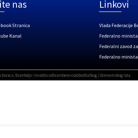
ite nas
Linkovi
ebook Stranica
Vlada Federacije B
tube Kanal
Federalno ministar
Federalni zavod za
Federalno ministar
a boraca /branitelja i invalida odbrambeno-oslobodilačkog / domovinskog rata