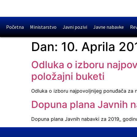
Početna
Ministarstvo
Javni pozivi
Javne nabavke
Rev
Dan:
10. Aprila 20
Odluka o izboru najpo
položajni buketi
Odluka o izboru najpovoljnijeg ponuđača za 
Dopuna plana Javnih n
Dopuna plana Javnih nabavki za 2019_ godin