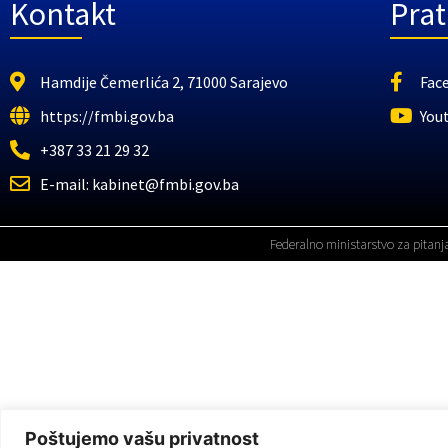
Kontakt
Prat
Hamdije Čemerlića 2, 71000 Sarajevo
Fac
https://fmbi.gov.ba
You
+387 33 21 29 32
E-mail: kabinet@fmbi.gov.ba
Federalno ministarstvo za pitanj
Poštujemo vašu privatnost