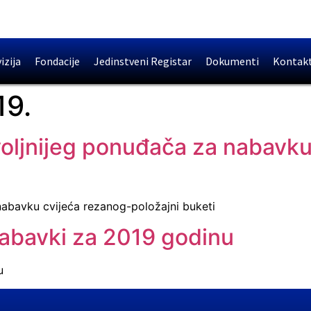
izija
Fondacije
Jedinstveni Registar
Dokumenti
Kontak
19.
voljnijeg ponuđača za nabavku
nabavku cvijeća rezanog-položajni buketi
abavki za 2019 godinu
u