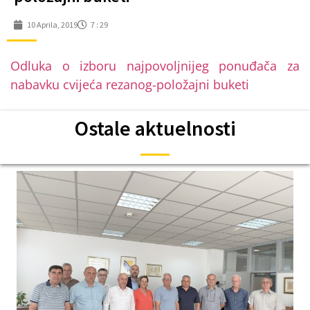
10 Aprila, 2019
7 : 29
Odluka o izboru najpovoljnijeg ponuđača za
nabavku cvijeća rezanog-položajni buketi
Ostale aktuelnosti