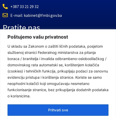
+387 33 21 29 32
E-mail: kabinet@fmbi.gov.ba
Pratite nas
Poštujemo vašu privatnost
Facebook Stranica
U skladu sa Zakonom o zaštiti ličnih podataka, posjetom
službenoj stranici Federalnog ministarstva za pitanja
Youtube Kanal
boraca / branitelja i invalida odbrambeno-oslobodilačkog /
Linkovi
domovinskog rata automatski se, korištenjem kolačića
(cookies) i tehničkih funkcija, prikupljaju podaci za osnovnu
evidenciju pristupa i korištenja stranice. Koriste se samo
neophodni kolačići koji omogućavaju nesmetano
Vlada Federacije Bosne i Hercegovine
funkcionisanje stranice, bez prikupljanja dodatnih podataka
Federalno ministarstvo finansija
o korisnicima.
Federalni zavod za penzijsko i invalidsko osiguranje
Prihvati sve
Federalno ministarstvo rada i socijalne politike