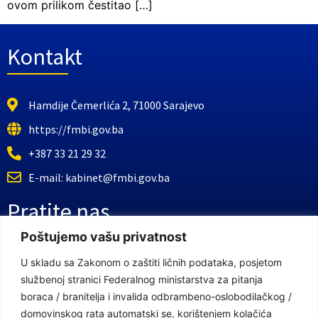
ovom prilikom čestitao […]
Kontakt
Hamdije Čemerlića 2, 71000 Sarajevo
https://fmbi.gov.ba
+387 33 21 29 32
E-mail: kabinet@fmbi.gov.ba
Pratite nas
Poštujemo vašu privatnost
Facebook Stranica
U skladu sa Zakonom o zaštiti ličnih podataka, posjetom
službenoj stranici Federalnog ministarstva za pitanja
Youtube Kanal
boraca / branitelja i invalida odbrambeno-oslobodilačkog /
Linkovi
domovinskog rata automatski se, korištenjem kolačića