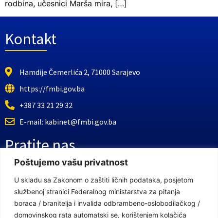
rodbina, učesnici Marša mira, […]
Kontakt
Hamdije Čemerlića 2, 71000 Sarajevo
https://fmbi.gov.ba
+387 33 21 29 32
E-mail: kabinet@fmbi.gov.ba
Pratite nas
Poštujemo vašu privatnost
Facebook Stranica
U skladu sa Zakonom o zaštiti ličnih podataka, posjetom
službenoj stranici Federalnog ministarstva za pitanja
Youtube Kanal
boraca / branitelja i invalida odbrambeno-oslobodilačkog /
Linkovi
domovinskog rata automatski se, korištenjem kolačića