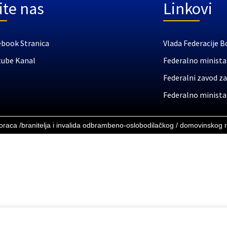
ite nas
Linkovi
ebook Stranica
Vlada Federacije B
tube Kanal
Federalno ministar
Federalni zavod za
Federalno ministar
boraca /branitelja i invalida odbrambeno-oslobodilačkog / domovinskog 