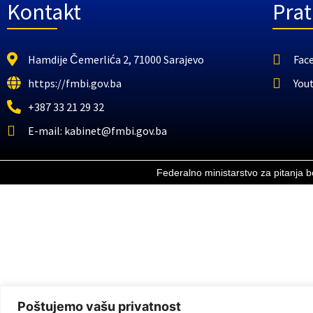
Kontakt
Prat
Hamdije Čemerlića 2, 71000 Sarajevo
Fac
https://fmbi.gov.ba
You
+387 33 21 29 32
E-mail: kabinet@fmbi.gov.ba
Federalno ministarstvo za pitanja 
Poštujemo vašu privatnost