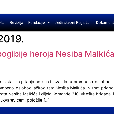
vke
Revizija
Fondacije
Jedinstveni Registar
Dokument
2019.
ogibije heroja Nesiba Malkića 
ni ministar za pitanja boraca i invalida odbrambeno-oslobod
rambeno-oslobodilačkog rata Nesiba Malkića. Nizom prigodni
ta Nesiba Malkića i dijela Komande 210. viteške brigade. B
ukvarevićem, položile […]