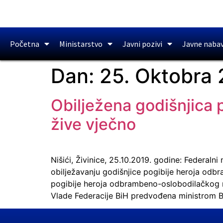
Početna
Ministarstvo
Javni pozivi
Javne naba
Dan:
25. Oktobra 
Obilježena godišnjica p
žive vječno
Nišići, Živinice, 25.10.2019. godine: Federal
obilježavanju godišnjice pogibije heroja odb
pogibije heroja odbrambeno-oslobodilačkog ra
Vlade Federacije BiH predvođena ministrom B