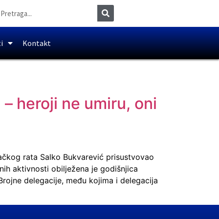
i
Kontakt
– heroji ne umiru, oni
ilačkog rata Salko Bukvarević prisustvovao
h aktivnosti obilježena je godišnjica
rojne delegacije, među kojima i delegacija