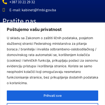
+387 33 21 29 32
E-mail: kabinet@fmbi.gov.ba
Pratite nas
Poštujemo vašu privatnost
Facebook Stranica
U skladu sa Zakonom o zaštiti ličnih podataka, posjetom
službenoj stranici Federalnog ministarstva za pitanja
Youtube Kanal
boraca / branitelja i invalida odbrambeno-oslobodilačkog /
Linkovi
domovinskog rata automatski se, korištenjem kolačića
(cookies) i tehničkih funkcija, prikupljaju podaci za osnovnu
evidenciju pristupa i korištenja stranice. Koriste se samo
neophodni kolačići koji omogućavaju nesmetano
Vlada Federacije Bosne i Hercegovine
funkcionisanje stranice, bez prikupljanja dodatnih podataka
Federalno ministarstvo finansija
o korisnicima.
Federalni zavod za penzijsko i invalidsko osiguranje
Prihvati sve
Federalno ministarstvo rada i socijalne politike