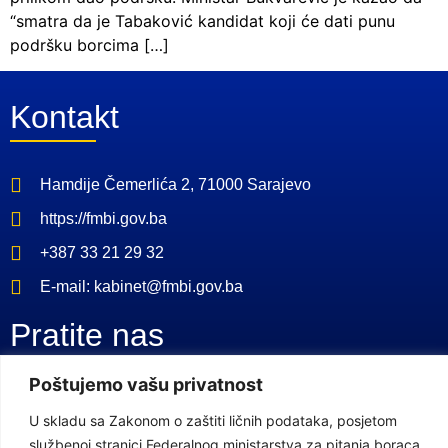
“smatra da je Tabaković kandidat koji će dati punu
podršku borcima […]
Kontakt
Hamdije Čemerlića 2, 71000 Sarajevo
https://fmbi.gov.ba
+387 33 21 29 32
E-mail: kabinet@fmbi.gov.ba
Pratite nas
Poštujemo vašu privatnost
Facebook Stranica
U skladu sa Zakonom o zaštiti ličnih podataka, posjetom
Youtube Kanal
službenoj stranici Federalnog ministarstva za pitanja boraca