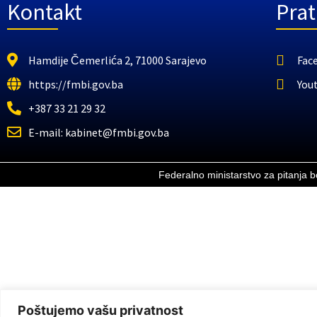
Kontakt
Prat
Hamdije Čemerlića 2, 71000 Sarajevo
Fac
https://fmbi.gov.ba
You
+387 33 21 29 32
E-mail: kabinet@fmbi.gov.ba
Federalno ministarstvo za pitanja 
Poštujemo vašu privatnost