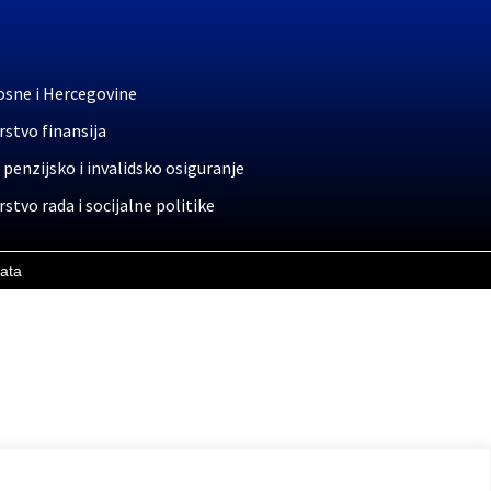
osne i Hercegovine
stvo finansija
 penzijsko i invalidsko osiguranje
stvo rada i socijalne politike
rata