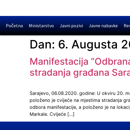
Početna
Ministarstvo
Javni pozivi
Javne nabavke
Rev
Dan:
6. Augusta 2
Manifestacija “Odbran
stradanja građana Sar
Sarajevo, 06.08.2020. godine: U okviru 20. m
položeno je cvijeće na mjestima stradanja gra
odbora manifestacije, a položeno je na lokac
Markale. Cvijeće […]