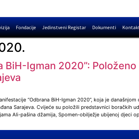
izija
Fondacije
Jedinstveni Registar
Dokumenti
Kontak
020.
a BiH-Igman 2020”: Položeno 
ajeva
anifestacije “Odbrana BiH-Igman 2020”, koja je današnjom 
đana Sarajeva. Cvijeće su položili predstavnici boračkih u
ijama Ali-pašina džamija, Spomen-obilježje ubijenoj djeci o