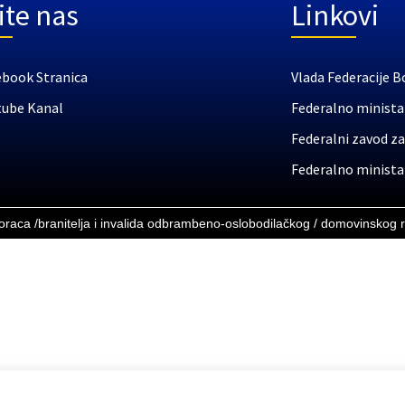
ite nas
Linkovi
ebook Stranica
Vlada Federacije B
tube Kanal
Federalno ministar
Federalni zavod za
Federalno ministar
boraca /branitelja i invalida odbrambeno-oslobodilačkog / domovinskog 