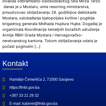
invalida odbrambeno-oslobodilačkog rata Mirza Terzo
danas je u Mostaru, uime resornog ministarstva,
prisustvovao obilježavanju 28. godišnjice deblokade
Mostara, oslobađanja bjelopoljske kotline i pogibije
brigadnog generala Midhada Hujdura Hujke. Događaj je
organizirala Koordinacija temeljnih boračkih udruženja
Armije RBiH Grada Mostara i Hercegovačko-
neretvanskog kantona. Tokom obilježavanja odata je
počast poginulim […]
Kontakt
Hamdije Čemerlića 2, 71000 Sarajevo
https://fmbi.gov.ba
+387 33 21 29 32
E-mail: kabinet@fmbi.gov.ba