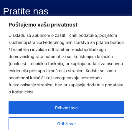
Pratite nas
Poštujemo vašu privatnost
Facebook Stranica
U skladu sa Zakonom o zaštiti ličnih podataka, posjetom
Youtube Kanal
službenoj stranici Federalnog ministarstva za pitanja boraca
/ branitelja i invalida odbrambeno-oslobodilačkog /
Linkovi
domovinskog rata automatski se, korištenjem kolačića
(cookies) i tehničkih funkcija, prikupljaju podaci za osnovnu
evidenciju pristupa i korištenja stranice. Koriste se samo
Vlada Federacije Bosne i Hercegovine
neophodni kolačići koji omogućavaju nesmetano
funkcionisanje stranice, bez prikupljanja dodatnih podataka
Federalno ministarstvo finansija
o korisnicima.
Federalni zavod za penzijsko i invalidsko osiguranje
Federalno ministarstvo rada i socijalne politike
Prihvati sve
Federalno ministarstvo za pitanja boraca /branitelja i invalida
Odbij sve
odbrambeno-oslobodilačkog / domovinskog rata