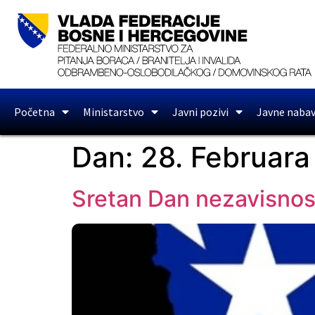
Početna
Ministarstvo
Javni pozivi
Javne naba
Dan:
28. Februara
Sretan Dan nezavisnos