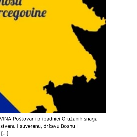
NA Poštovani pripadnici Oružanih snaga
nstvenu i suverenu, državu Bosnu i
 […]