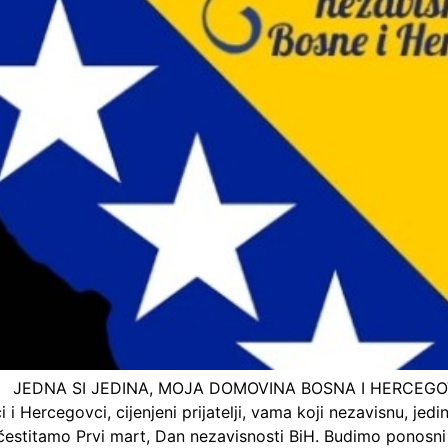
ine JEDNA SI JEDINA, MOJA DOMOVINA BOSNA I HERCEGOVI
 Hercegovci, cijenjeni prijatelji, vama koji nezavisnu, jedi
, čestitamo Prvi mart, Dan nezavisnosti BiH. Budimo ponosni