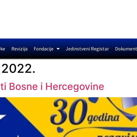
vke
Revizija
Fondacije
Jedinstveni Registar
Dokument
 2022.
ti Bosne i Hercegovine