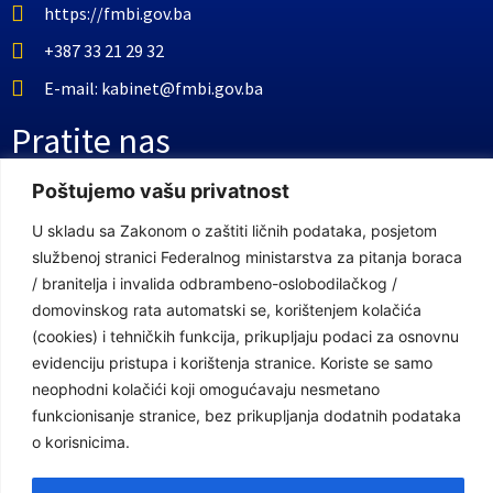
https://fmbi.gov.ba
+387 33 21 29 32
E-mail: kabinet@fmbi.gov.ba
Pratite nas
Poštujemo vašu privatnost
Facebook Stranica
U skladu sa Zakonom o zaštiti ličnih podataka, posjetom
Youtube Kanal
službenoj stranici Federalnog ministarstva za pitanja boraca
/ branitelja i invalida odbrambeno-oslobodilačkog /
Linkovi
domovinskog rata automatski se, korištenjem kolačića
(cookies) i tehničkih funkcija, prikupljaju podaci za osnovnu
evidenciju pristupa i korištenja stranice. Koriste se samo
Vlada Federacije Bosne i Hercegovine
neophodni kolačići koji omogućavaju nesmetano
funkcionisanje stranice, bez prikupljanja dodatnih podataka
Federalno ministarstvo finansija
o korisnicima.
Federalni zavod za penzijsko i invalidsko osiguranje