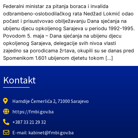
Federalni ministar za pitanja boraca i invalida
odbrambeno-oslobodilačkog rata Nedžad Lokmić odao
počast i prisustvovao obilježavanju Dana sjećanja na
ubijenu djecu opkoljenog Sarajeva u periodu 1992-1995.
Povodom 5. maja – Dana sjećanja na ubijenu djecu
opkoljenog Sarajeva, delegacije svih nivoa vlasti
zajedno sa porodicama žrtava, okupili su se danas pred
Spomenikom 1.601 ubijenom djetetu tokom […]
Kontakt
Hamdije Čemerlića 2, 71000 Sarajevo
https://fmbi.gov.ba
+387 33 21 29 32
E-mail: kabinet@fmbi.gov.ba