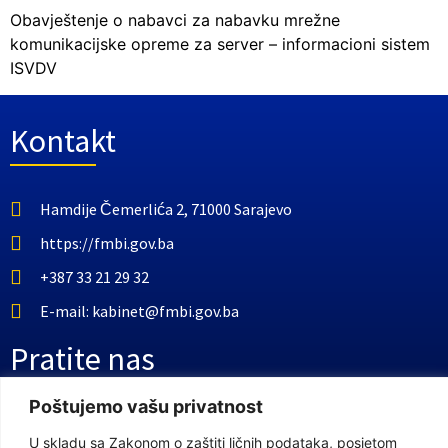
Obavještenje o nabavci za nabavku mrežne
komunikacijske opreme za server – informacioni sistem
ISVDV
Kontakt
Hamdije Čemerlića 2, 71000 Sarajevo
https://fmbi.gov.ba
+387 33 21 29 32
E-mail: kabinet@fmbi.gov.ba
Pratite nas
Poštujemo vašu privatnost
Facebook Stranica
U skladu sa Zakonom o zaštiti ličnih podataka, posjetom