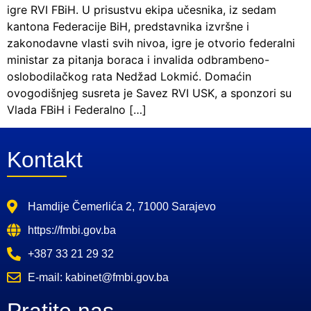
igre RVI FBiH. U prisustvu ekipa učesnika, iz sedam
kantona Federacije BiH, predstavnika izvršne i
zakonodavne vlasti svih nivoa, igre je otvorio federalni
ministar za pitanja boraca i invalida odbrambeno-
oslobodilačkog rata Nedžad Lokmić. Domaćin
ovogodišnjeg susreta je Savez RVI USK, a sponzori su
Vlada FBiH i Federalno […]
Kontakt
Hamdije Čemerlića 2, 71000 Sarajevo
https://fmbi.gov.ba
+387 33 21 29 32
E-mail: kabinet@fmbi.gov.ba