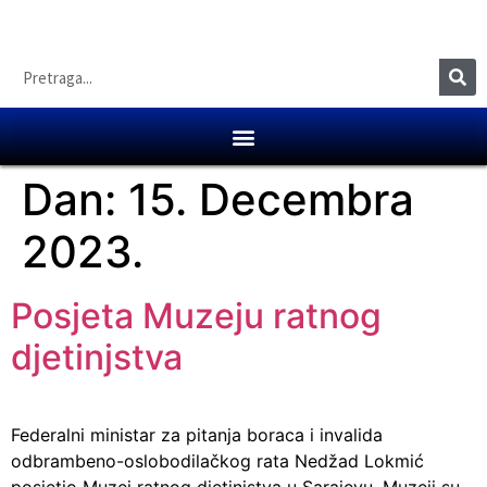
Dan:
15. Decembra
2023.
Posjeta Muzeju ratnog
djetinjstva
Federalni ministar za pitanja boraca i invalida
odbrambeno-oslobodilačkog rata Nedžad Lokmić