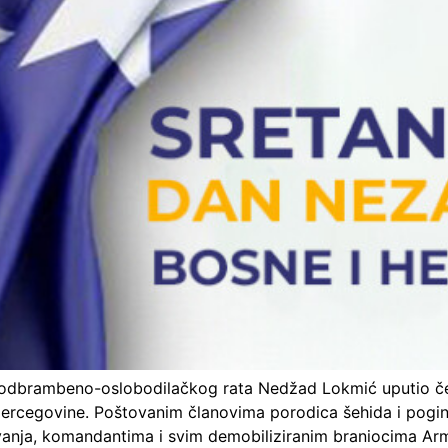
ida odbrambeno-oslobodilačkog rata Nedžad Lokmić uputio č
ercegovine. Poštovanim članovima porodica šehida i poginul
kovanja, komandantima i svim demobiliziranim braniocima Ar