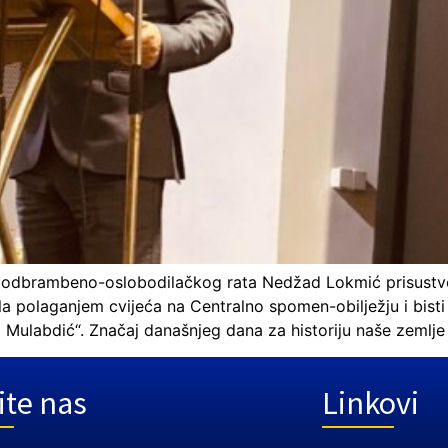
ida odbrambeno-oslobodilačkog rata Nedžad Lokmić prisustv
la polaganjem cvijeća na Centralno spomen-obilježju i bist
ulabdić“. Značaj današnjeg dana za historiju naše zemlje 
ite nas
Linkovi