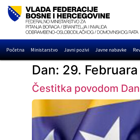
Početna
Ministarstvo
Javni pozivi
Javne nabavke
Rev
Dan:
29. Februara
Čestitka povodom Dana