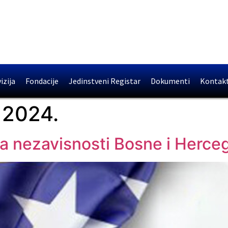
izija
Fondacije
Jedinstveni Registar
Dokumenti
Kontak
 2024.
 nezavisnosti Bosne i Herce