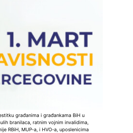
estitku građanima i građankama BiH u
ih branilaca, ratnim vojnim invalidima,
mije RBiH, MUP-a, i HVO-a, uposlenicima