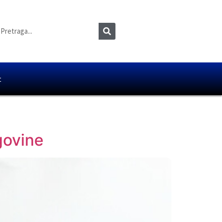
t
govine