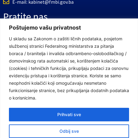
E-mail: kabinet@fmbi.gov.ba
Pratite nas
Poštujemo vašu privatnost
Facebook Stranica
U skladu sa Zakonom o zaštiti ličnih podataka, posjetom
službenoj stranici Federalnog ministarstva za pitanja
Youtube Kanal
boraca / branitelja i invalida odbrambeno-oslobodilačkog /
Linkovi
domovinskog rata automatski se, korištenjem kolačića
(cookies) i tehničkih funkcija, prikupljaju podaci za osnovnu
evidenciju pristupa i korištenja stranice. Koriste se samo
neophodni kolačići koji omogućavaju nesmetano
Vlada Federacije Bosne i Hercegovine
funkcionisanje stranice, bez prikupljanja dodatnih podataka
Federalno ministarstvo finansija
o korisnicima.
Federalni zavod za penzijsko i invalidsko osiguranje
Prihvati sve
Federalno ministarstvo rada i socijalne politike
Odbij sve
Federalno ministarstvo za pitanja boraca /branitelja i invalida odbrambeno-