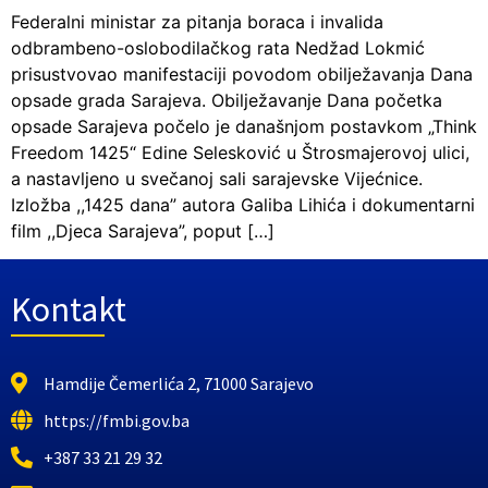
Federalni ministar za pitanja boraca i invalida
odbrambeno-oslobodilačkog rata Nedžad Lokmić
prisustvovao manifestaciji povodom obilježavanja Dana
opsade grada Sarajeva. Obilježavanje Dana početka
opsade Sarajeva počelo je današnjom postavkom „Think
Freedom 1425“ Edine Selesković u Štrosmajerovoj ulici,
a nastavljeno u svečanoj sali sarajevske Vijećnice.
Izložba ,,1425 dana” autora Galiba Lihića i dokumentarni
film ,,Djeca Sarajeva”, poput […]
Kontakt
Hamdije Čemerlića 2, 71000 Sarajevo
https://fmbi.gov.ba
+387 33 21 29 32