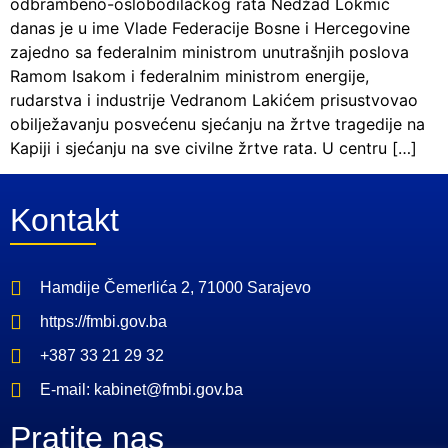
odbrambeno-oslobodilačkog rata Nedžad Lokmić
danas je u ime Vlade Federacije Bosne i Hercegovine
zajedno sa federalnim ministrom unutrašnjih poslova
Ramom Isakom i federalnim ministrom energije,
rudarstva i industrije Vedranom Lakićem prisustvovao
obilježavanju posvećenu sjećanju na žrtve tragedije na
Kapiji i sjećanju na sve civilne žrtve rata. U centru […]
Kontakt
Hamdije Čemerlića 2, 71000 Sarajevo
https://fmbi.gov.ba
+387 33 21 29 32
E-mail: kabinet@fmbi.gov.ba
Pratite nas