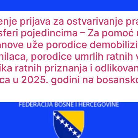
nje prijava za ostvarivanje pr
sferi pojedincima – Za pomoć u
lanove uže porodice demobilizi
ilaca, porodice umrlih ratnih v
ka ratnih priznanja i odlikovan
aca u 2025. godini na bosansk
a