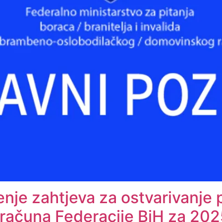
nje zahtjeva za ostvarivanje 
ačuna Federacije BiH za 2025