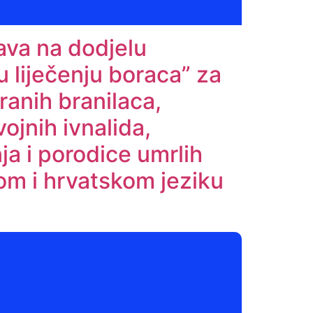
ava na dodjelu
 liječenju boraca” za
ranih branilaca,
ojnih ivnalida,
ja i porodice umrlih
om i hrvatskom jeziku