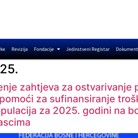
vke
Revizija
Fondacije
Jedinstveni Registar
Dokument
25.
nje zahtjeva za ostvarivanje 
pomoći za sufinansiranje tro
opulacija za 2025. godini na 
rascima