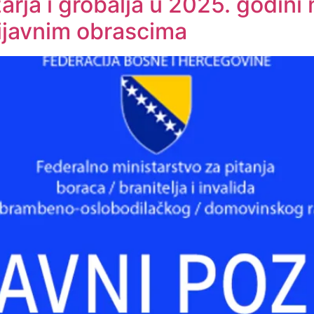
arja i grobalja u 2025. godin
ijavnim obrascima