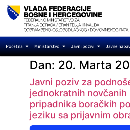
Početna
Ministarstvo
Javni pozivi
Javne naba
Dan:
20. Marta 20
Javni poziv za podnoše
jednokratnih novčanih 
pripadnika boračkih p
jeziku sa prijavnim ob