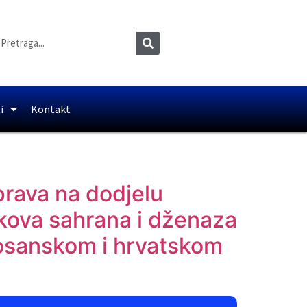
i
Kontakt
prava na dodjelu
škova sahrana i dženaza
bosanskom i hrvatskom