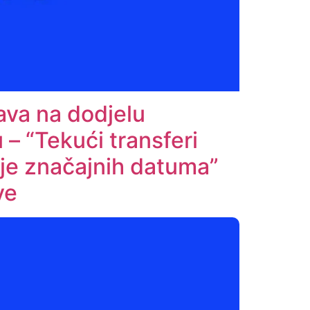
ava na dodjelu
– “Tekući transferi
nje značajnih datuma”
ave