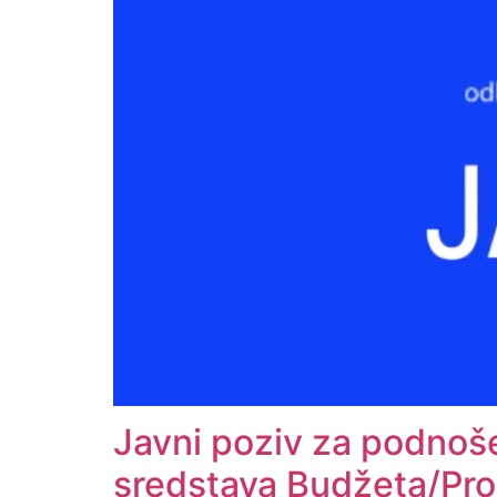
Javni poziv za podnoše
sredstava Budžeta/Pror