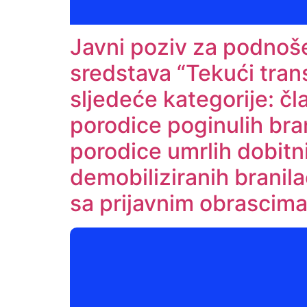
Javni poziv za podnoše
sredstava “Tekući tran
sljedeće kategorije: č
porodice poginulih bran
porodice umrlih dobitni
demobiliziranih branil
sa prijavnim obrascim