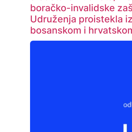
boračko-invalidske zašt
Udruženja proistekla 
bosanskom i hrvatskom 