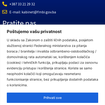
+387 33 21 29 32
E-mail: kabinet@fmbi.gov.ba
Pratite nas
Poštujemo vašu privatnost
Facebook Stranica
U skladu sa Zakonom o zaštiti ličnih podataka, posjetom
službenoj stranici Federalnog ministarstva za pitanja
Youtube Kanal
boraca / branitelja i invalida odbrambeno-oslobodilačkog /
Linkovi
domovinskog rata automatski se, korištenjem kolačića
(cookies) i tehničkih funkcija, prikupljaju podaci za osnovnu
evidenciju pristupa i korištenja stranice. Koriste se samo
neophodni kolačići koji omogućavaju nesmetano
Vlada Federacije Bosne i Hercegovine
funkcionisanje stranice, bez prikupljanja dodatnih podataka
Federalno ministarstvo finansija
o korisnicima.
Federalni zavod za penzijsko i invalidsko osiguranje
Prihvati sve
Federalno ministarstvo rada i socijalne politike