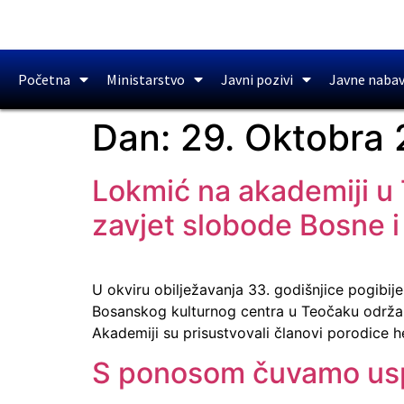
Početna
Ministarstvo
Javni pozivi
Javne naba
Dan:
29. Oktobra 
Lokmić na akademiji u 
zavjet slobode Bosne 
U okviru obilježavanja 33. godišnjice pogibi
Bosanskog kulturnog centra u Teočaku održan
Akademiji su prisustvovali članovi porodice he
S ponosom čuvamo usp