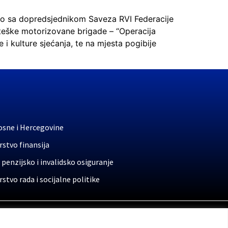
dno sa dopredsjednikom Saveza RVI Federacije
viteške motorizovane brigade – “Operacija
i kulture sjećanja, te na mjesta pogibije
osne i Hercegovine
stvo finansija
 penzijsko i invalidsko osiguranje
stvo rada i socijalne politike