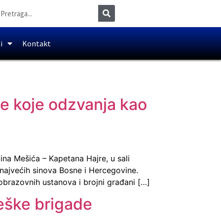
i
Kontakt
me koje odzvanja kao
ina Mešića – Kapetana Hajre, u sali
ajvećih sinova Bosne i Hercegovine.
 obrazovnih ustanova i brojni građani […]
eške brigade