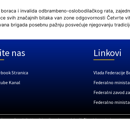
ja boraca i invalida odbrambeno-oslobodilačkog rata, zaje
njice svih značajnih bitaka van zone odgovornosti Četvrte 
ana brigada posebnu pažnju posvećuje njegovanju tradicije 
ite nas
Linkovi
ebook Stranica
Vlada Federacije B
tube Kanal
Federalno ministar
Federalni zavod za
Federalno ministar
a boraca /branitelja i invalida odbrambeno-oslobodilačkog / domovinskog rata