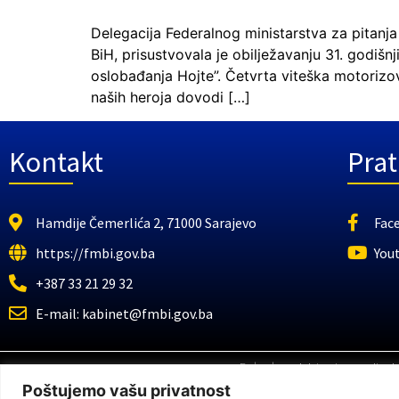
Delegacija Federalnog ministarstva za pitan
BiH, prisustvovala je obilježavanju 31. godiš
oslobađanja Hojte”. Četvrta viteška motorizov
naših heroja dovodi […]
Kontakt
Prat
Hamdije Čemerlića 2, 71000 Sarajevo
Fac
https://fmbi.gov.ba
You
+387 33 21 29 32
E-mail: kabinet@fmbi.gov.ba
Federalno ministarstvo za pitanj
Poštujemo vašu privatnost