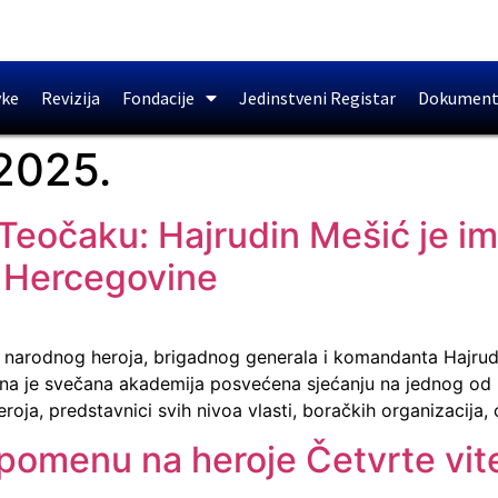
vke
Revizija
Fondacije
Jedinstveni Registar
Dokument
2025.
Teočaku: Hajrudin Mešić je i
i Hercegovine
je narodnog heroja, brigadnog generala i komandanta Hajrud
a je svečana akademija posvećena sjećanju na jednog od n
roja, predstavnici svih nivoa vlasti, boračkih organizacija,
omenu na heroje Četvrte vit