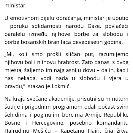
ministar.
U emotivnom dijelu obraćanja, ministar je uputio
i poruku solidarnosti narodu Gaze, povlačeći
paralelu između njihove borbe za slobodu i
borbe bosanskih branilaca devedesetih godina.
„Mi, koji smo prošli sličan put, razumijemo
njihovu bol i njihovu hrabrost. Zato danas, s ovog
mjesta, šaljemo im najglasniju dovu – da ih, kao i
nas nekada, vodi nada u slobodu i vjera u
pravdu,“ istakao je Lokmić.
Na kraju svečane akademije, prisutni su minutom
šutnje i prigodnim programom odali počast svim
šehidima i poginulim borcima Armije Republike
Bosne i Hercegovine, posebno komandantu
Hajrudinu Mešiću – Kapetanu Hajri, čija žrtva