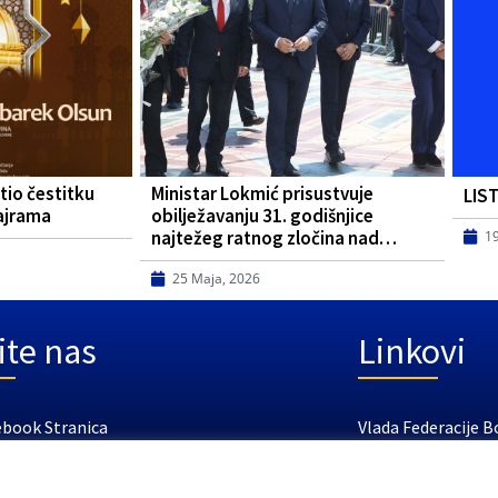
tio čestitku
Ministar Lokmić prisustvuje
LIS
ajrama
obilježavanju 31. godišnjice
najtežeg ratnog zločina nad…
1
25 Maja, 2026
ite nas
Linkovi
ebook Stranica
Vlada Federacije B
tube Kanal
Federalno ministar