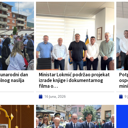
đunarodni dan
Ministar Lokmić podržao projekat
Pot
lnog nasilja
izrade knjige i dokumentarnog
osp
filma o…
mini
16 Juna, 2026
9 