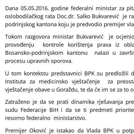
Dana 05.05.2016. godine federalni ministar za pi
oslobodilačkog rata Doc.dr. Salko Bukvarević je 
podrinjskog kantona koju je predvodio premijer vl
Tokom razgovora ministar Bukvarević je ocjenio
provođenju kontrole korištenja prava iz oblas
Bosansko-podrinjskom kantonu nalazi u završn
procesu upravnih sporova.
U tom kontekstu predstavnici BPK su predložili 
Instituta za medicinsko vještačenje za preos
vještačenje obave u Goraždu, te da će im se za to ob
Zatraženo je da se prati dinamika rješavanja p
sudu Federacije BiH i da se ti predmeti priorit
resorno federalno ministarstvo.
Premijer Oković je istakao da Vlada BPK u potpu