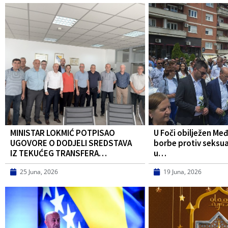
MINISTAR LOKMIĆ POTPISAO
U Foči obilježen Me
UGOVORE O DODJELI SREDSTAVA
borbe protiv seksua
IZ TEKUĆEG TRANSFERA…
u…
25 Juna, 2026
19 Juna, 2026