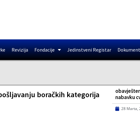
vke
Revizija
Fondacije
Jedinstveni Registar
Dokument
obavješten
ošljavanju boračkih kategorija
nabavku cv
28 Marta,