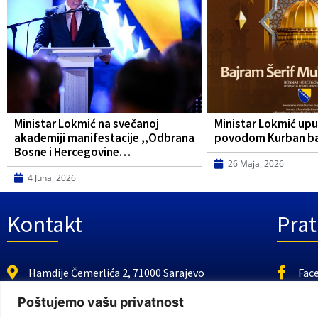
Ministar Lokmić na svečanoj
Ministar Lokmić upu
akademiji manifestacije ,,Odbrana
povodom Kurban b
Bosne i Hercegovine…
26 Maja, 2026
4 Juna, 2026
Kontakt
Prat
Hamdije Čemerlića 2, 71000 Sarajevo
Fac
https://fmbi.gov.ba
You
Poštujemo vašu privatnost