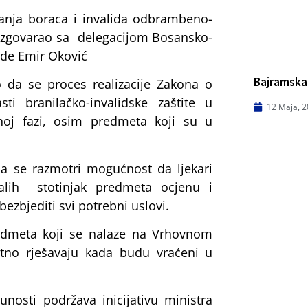
tanja boraca i invalida odbrambeno-
razgovarao sa delegacijom Bosansko-
ade Emir Oković
Bajramska
 da se proces realizacije Zakona o
ti branilačko-invalidske zaštite u
12 Maja, 
oj fazi, osim predmeta koji su u
da se razmotri mogućnost da ljekari
talih stotinjak predmeta ocjenu i
ezbjediti svi potrebni uslovi.
redmeta koji se nalaze na Vrhovnom
etno rješavaju kada budu vraćeni u
nosti podržava inicijativu ministra