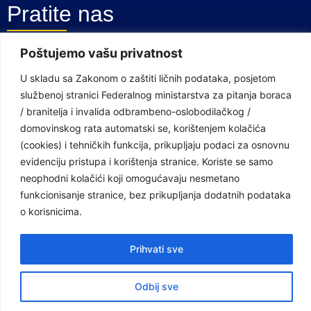
Pratite nas
Poštujemo vašu privatnost
Facebook Stranica
U skladu sa Zakonom o zaštiti ličnih podataka, posjetom
Youtube Kanal
službenoj stranici Federalnog ministarstva za pitanja boraca
/ branitelja i invalida odbrambeno-oslobodilačkog /
Linkovi
domovinskog rata automatski se, korištenjem kolačića
(cookies) i tehničkih funkcija, prikupljaju podaci za osnovnu
evidenciju pristupa i korištenja stranice. Koriste se samo
Vlada Federacije Bosne i Hercegovine
neophodni kolačići koji omogućavaju nesmetano
Federalno ministarstvo finansija
funkcionisanje stranice, bez prikupljanja dodatnih podataka
o korisnicima.
Federalni zavod za penzijsko i invalidsko osiguranje
Federalno ministarstvo rada i socijalne politike
Prihvati sve
Federalno ministarstvo za pitanja boraca /branitelja i invalida
Odbij sve
odbrambeno-oslobodilačkog / domovinskog rata