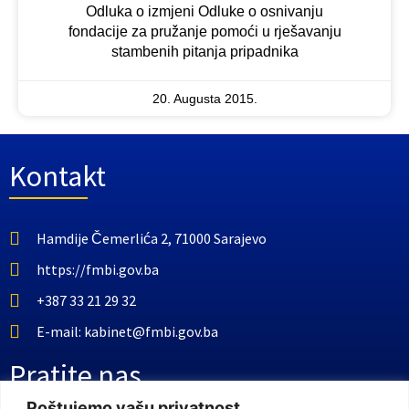
​Odluka o izmjeni Odluke o osnivanju
fondacije za pružanje pomoći u rješavanju
stambenih pitanja pripadnika
20. Augusta 2015.
Kontakt
Hamdije Čemerlića 2, 71000 Sarajevo
https://fmbi.gov.ba
+387 33 21 29 32
E-mail: kabinet@fmbi.gov.ba
Pratite nas
Poštujemo vašu privatnost