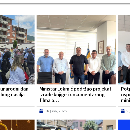
đunarodni dan
Ministar Lokmić podržao projekat
Pot
lnog nasilja
izrade knjige i dokumentarnog
osp
filma o…
mini
16 Juna, 2026
9 