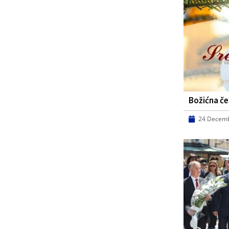
Božićna če
24 Decemb