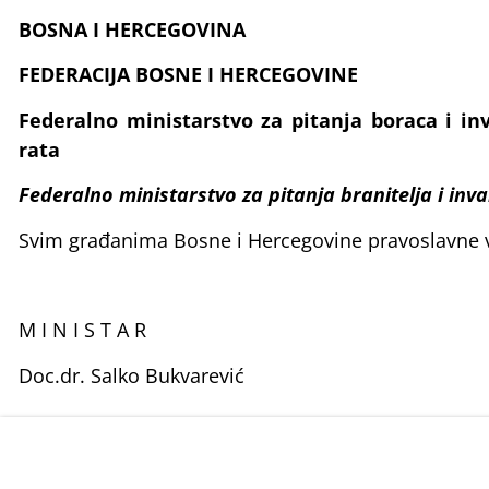
BOSNA I HERCEGOVINA
FEDERACIJA BOSNE I HERCEGOVINE
Federalno ministarstvo za pitanja boraca i i
rata
Federalno ministarstvo za pitanja branitelja i in
Svim građanima Bosne i Hercegovine pravoslavne vj
M I N I S T A R
Doc.dr. Salko Bukvarević