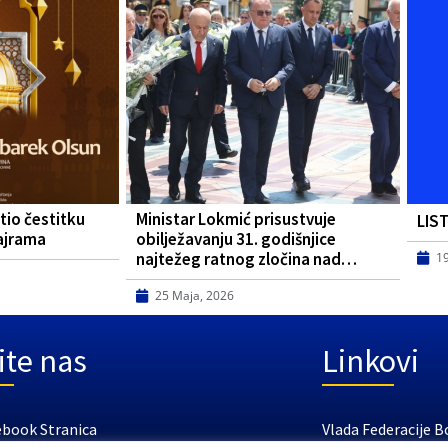
tio čestitku
Ministar Lokmić prisustvuje
LIS
ajrama
obilježavanju 31. godišnjice
najtežeg ratnog zločina nad…
1
25 Maja, 2026
ite nas
Linkovi
ebook Stranica
Vlada Federacije B