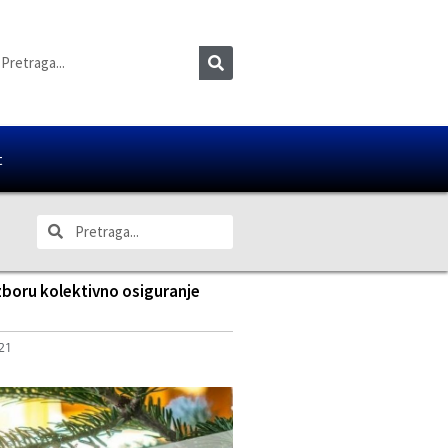
t
zboru kolektivno osiguranje
021