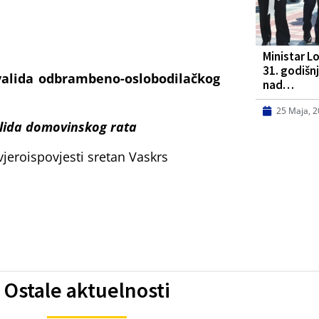
Ministar L
31. godišn
nvalida odbrambeno-oslobodilačkog
nad…
25 Maja, 
valida domovinskog rata
eroispovjesti sretan Vaskrs
Ostale aktuelnosti