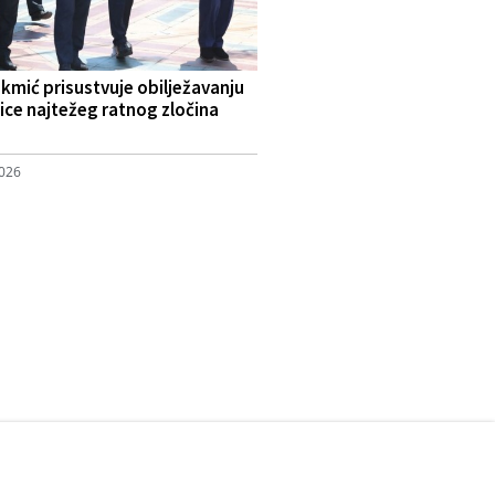
okmić prisustvuje obilježavanju
jice najtežeg ratnog zločina
2026