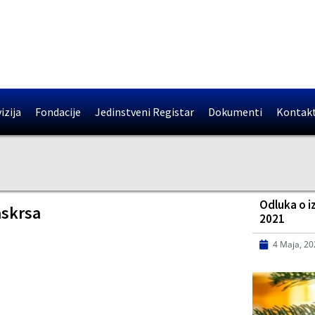
izija
Fondacije
Jedinstveni Registar
Dokumenti
Kontak
Odluka o i
askrsa
2021
4 Maja, 2