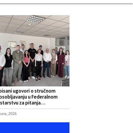
pisani ugovori o stručnom
osobljavanju u Federalnom
starstvu za pitanja…
Juna, 2026