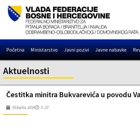
Početna
Ministarstvo
Javni pozivi
Javne nabavke
Rev
Aktuelnosti
Čestitka minitra Bukvarevića u povodu V
30 Aprila, 2016
3 : 27