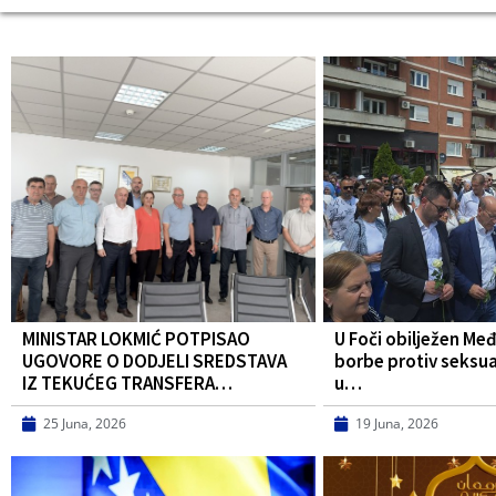
MINISTAR LOKMIĆ POTPISAO
U Foči obilježen Me
UGOVORE O DODJELI SREDSTAVA
borbe protiv seksua
IZ TEKUĆEG TRANSFERA…
u…
25 Juna, 2026
19 Juna, 2026