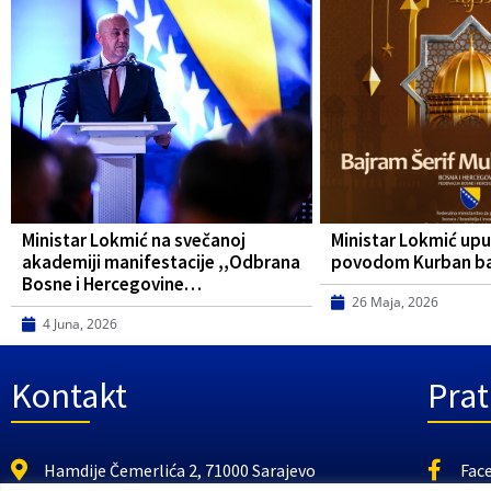
Ministar Lokmić na svečanoj
Ministar Lokmić upu
akademiji manifestacije ,,Odbrana
povodom Kurban b
Bosne i Hercegovine…
26 Maja, 2026
4 Juna, 2026
Kontakt
Prat
Hamdije Čemerlića 2, 71000 Sarajevo
Fac