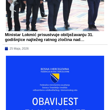
Ministar Lokmić prisustvuje obilježavanju 31.
godišnjice najtežeg ratnog zločina nad…
25 Maja, 2026