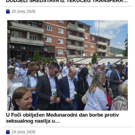
DODJELI SREDSTAVA IZ TEKUĆEG TRANSFERA…
25 Juna, 2026
U Foči obilježen Međunarodni dan borbe protiv
seksualnog nasilja u…
19 Juna, 2026