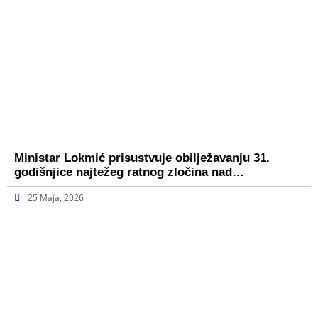
Ministar Lokmić prisustvuje obilježavanju 31.
godišnjice najtežeg ratnog zločina nad…
25 Maja, 2026