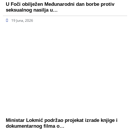
U Foči obilježen Međunarodni dan borbe protiv
seksualnog nasilja u…
19 Juna, 2026
Ministar Lokmić podržao projekat izrade knjige i
dokumentarnog filma o…