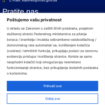
E-mail: kabinet@fmbi.gov.ba
Pratite nas
Poštujemo vašu privatnost
Facebook Stranica
U skladu sa Zakonom o zaštiti ličnih podataka, posjetom
službenoj stranici Federalnog ministarstva za pitanja
Youtube Kanal
boraca / branitelja i invalida odbrambeno-oslobodilačkog /
Linkovi
domovinskog rata automatski se, korištenjem kolačića
(cookies) i tehničkih funkcija, prikupljaju podaci za osnovnu
evidenciju pristupa i korištenja stranice. Koriste se samo
neophodni kolačići koji omogućavaju nesmetano
Vlada Federacije Bosne i Hercegovine
funkcionisanje stranice, bez prikupljanja dodatnih podataka
Federalno ministarstvo finansija
o korisnicima.
Federalni zavod za penzijsko i invalidsko osiguranje
Prihvati sve
Federalno ministarstvo rada i socijalne politike
Odbij sve
Federalno ministarstvo za pitanja boraca /branitelja i invalida
odbrambeno-oslobodilačkog / domovinskog rata