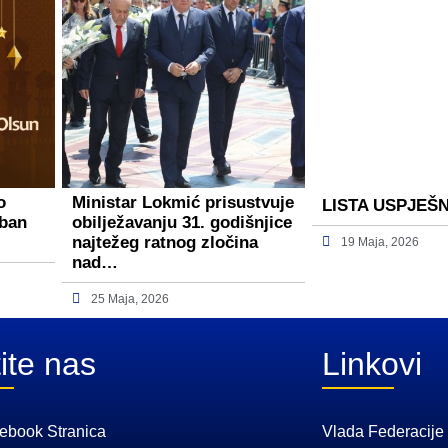
o
Ministar Lokmić prisustvuje
LISTA USPJEŠ
rban
obilježavanju 31. godišnjice
najtežeg ratnog zločina
19 Maja, 2026
nad…
25 Maja, 2026
ite nas
Linkovi
ebook Stranica
Vlada Federacije