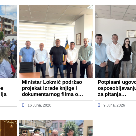
Ministar Lokmić podržao
Potpisani ugov
be
projekat izrade knjige i
osposobljavanj
lja
dokumentarnog filma o…
za pitanja…
16 Juna, 2026
9 Juna, 2026