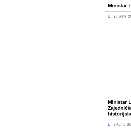
Ministar 
23 Juna, 
Ministar 
Zajedničk
historijs
8 Aprila, 2