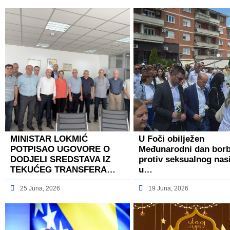
MINISTAR LOKMIĆ
U Foči obilježen
POTPISAO UGOVORE O
Međunarodni dan bor
DODJELI SREDSTAVA IZ
protiv seksualnog nasi
TEKUĆEG TRANSFERA…
u…
25 Juna, 2026
19 Juna, 2026