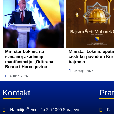
Ministar Lokmić na
Ministar Lokmić uputi
svečanoj akademiji
čestitku povodom Ku
manifestacije ,,Odbrana
bajrama
Bosne i Hercegovine…
26 Maja, 2026
4 Juna, 2026
Kontakt
Prat
Hamdije Čemerlića 2, 71000 Sarajevo
Fac