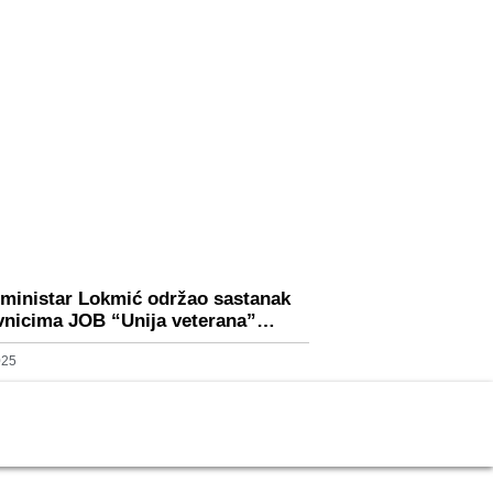
 ministar Lokmić održao sastanak
vnicima JOB “Unija veterana”…
025