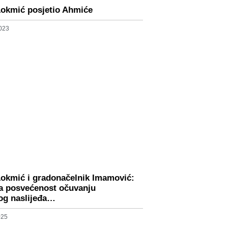
Lokmić posjetio Ahmiće
2023
Lokmić i gradonačelnik Imamović:
a posvećenost očuvanju
kog naslijeđa…
025